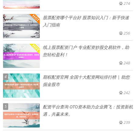
274
股票配资哪个平台好 股票知识入门：新手快速
入门指南
256
线上股票配资门户 专业配资炒股交易软件，助
您轻松盈利！
248
4
期权配资官网 全国十大配资网站排行榜 | 助您
掘金股市
242
5
配资平台查询 OTO资本助力企业腾飞：投资新机
遇，共赢未来。
239