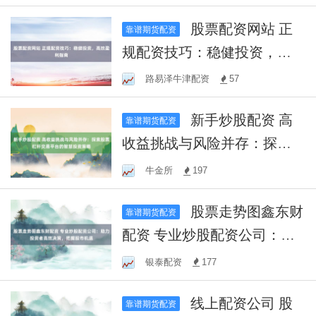
股票配资网站 正
靠谱期货配资
规配资技巧：稳健投资，高
效盈利指南
路易泽牛津配资
57
新手炒股配资 高
靠谱期货配资
收益挑战与风险并存：探索
股票杠杆交易平台的智慧投
牛金所
197
资策略
股票走势图鑫东财
靠谱期货配资
配资 专业炒股配资公司：助
力投资者高效决策，把握股
银泰配资
177
市机遇
线上配资公司 股
靠谱期货配资