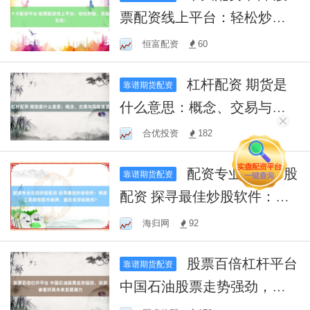
票配资线上平台：轻松炒
股，资金无忧！
恒富配资
60
杠杆配资 期货是
靠谱期货配资
什么意思：概念、交易与风
险速览
合优投资
182
配资专业在线炒股
靠谱期货配资
配资 探寻最佳炒股软件：哪
款工具助您股市驰骋，赢在
海归网
92
投资起跑线？
股票百倍杠杆平台
靠谱期货配资
中国石油股票走势强劲，投
资者看好其未来发展潜力