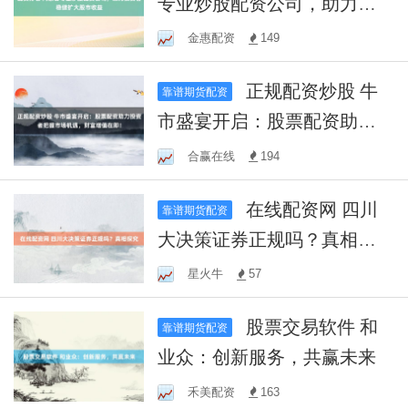
专业炒股配资公司，助力投
资者稳健扩大股市收益
金惠配资
149
正规配资炒股 牛
靠谱期货配资
市盛宴开启：股票配资助力
投资者把握市场机遇，财富
合赢在线
194
增值在即！
在线配资网 四川
靠谱期货配资
大决策证券正规吗？真相探
究
星火牛
57
股票交易软件 和
靠谱期货配资
业众：创新服务，共赢未来
禾美配资
163