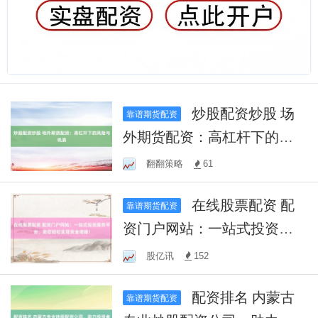
炒股配资炒股 场
靠谱期货配资
外期货配资：高杠杆下的风
险与机遇
翻翻策略
61
在线股票配资 配
靠谱期货配资
资门户网站：一站式投资服
务平台，助您轻松实现资金
股亿讯
152
增值！
配资排名 内蒙古
靠谱期货配资