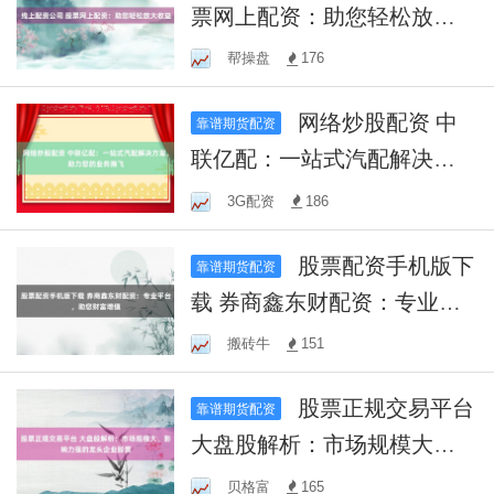
票网上配资：助您轻松放大
收益
帮操盘
176
网络炒股配资 中
靠谱期货配资
联亿配：一站式汽配解决方
案，助力您的业务腾飞
3G配资
186
股票配资手机版下
靠谱期货配资
载 券商鑫东财配资：专业平
台，助您财富增值
搬砖牛
151
股票正规交易平台
靠谱期货配资
大盘股解析：市场规模大、
影响力强的龙头企业股票
贝格富
165