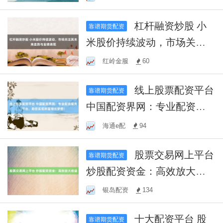
杠杆融资炒股 小
靠谱期货配资
米股价持续波动，市场关注
其未来走势与业绩表现
红岭金服
60
线上股票配资平台
靠谱期货配资
中国配资界网：专业配资服
务平台，助您实现财富增长
海通e配
94
梦想！
股票交易网上平台
靠谱期货配资
炒股配资资金：高效放大收
益
银岛配资
134
十大配资平台 股
靠谱期货配资