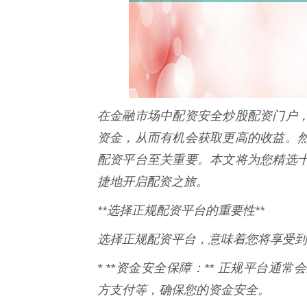
在金融市场中配资安全炒股配资门户
资金，从而有机会获取更高的收益。
配资平台至关重要。本文将为您精选
捷地开启配资之旅。
**选择正规配资平台的重要性**
选择正规配资平台，意味着您将享受到
* **资金安全保障：** 正规平台
方支付等，确保您的资金安全。