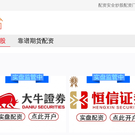
配资安全炒股配资
股
靠谱期货配资