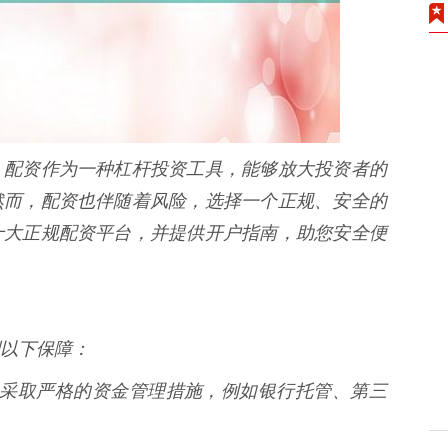
，配资作为一种杠杆投资工具，能够放大投资者的
然而，配资也伴随着风险，选择一个正规、安全的
十大正规配资平台，并提供开户指南，助您安全便
以下保障：
通常会采取严格的资金管理措施，例如银行托管、第三