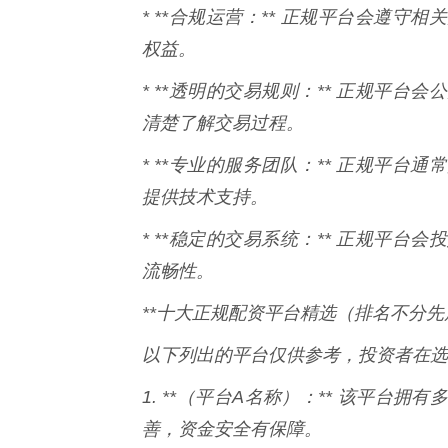
* **合规运营：** 正规平台会遵
权益。
* **透明的交易规则：** 正规平
清楚了解交易过程。
* **专业的服务团队：** 正规平
提供技术支持。
* **稳定的交易系统：** 正规平
流畅性。
**十大正规配资平台精选（排名不分先后
以下列出的平台仅供参考，投资者在选
1. **（平台A名称）：** 该平
善，资金安全有保障。