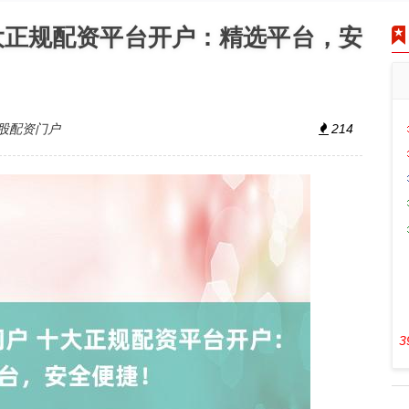
大正规配资平台开户：精选平台，安
股配资门户
214
3