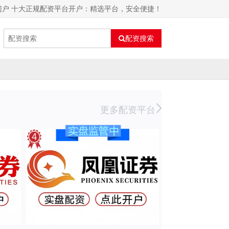
门户 十大正规配资平台开户：精选平台，安全便捷！
配资搜索
更多配资平台