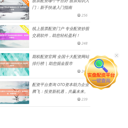
股票配资哪个平台好 股票知识入
门：新手快速入门指南
256
线上股票配资门户 专业配资炒股
交易软件，助您轻松盈利！
248
期权配资官网 全国十大配资网站
排行榜 | 助您掘金股市
241
配资平台查询 OTO资本助力企业
腾飞：投资新机遇，共赢未来。
239