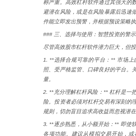
称严重。高效杠杆软件通过其强大的
避潜在风险，或是在风险暴露后迅速
件能立即发出预警，并根据预设策略执
### 三、选择与使用：智慧投资的警
尽管高效股市杠杆软件潜力巨大，但投
1. **选择合规可靠的平台：** 
照、受严格监管、口碑良好的平台。
量。
2. **充分理解杠杆风险：** 杠
险。投资者必须对杠杆交易有深刻的
规则，切勿盲目追求高收益而忽视潜在
3. **逐步熟悉，从小额开始：**
各项功能。建议从模拟交易开始，或