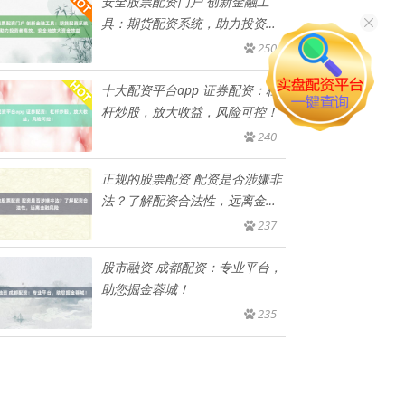
安全股票配资门户 创新金融工
具：期货配资系统，助力投资者
高效
250
十大配资平台app 证券配资：杠
杆炒股，放大收益，风险可控！
240
正规的股票配资 配资是否涉嫌非
法？了解配资合法性，远离金融
风
237
股市融资 成都配资：专业平台，
助您掘金蓉城！
235