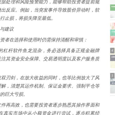
数据处理和风险预警能力，能够帮助投资者提前规
做出反应。例如，当突发事件导致股价异动时，软
行止损，将损失降至最低。
示与建议
资者在选择和使用时仍需保持清醒和审慎：
市场上的杠杆软件鱼龙混杂，务必选择具备正规金融牌
4
关注其资金安全保障、交易透明度以及客户服务质
5
杆是一把双刃剑，在放大收益的同时，也等比例放大了风
理解，清楚其运作机制、保证金要求、强制平仓等
的巨大亏损。
 即使软件再高效，也需要投资者逐步熟悉其操作界面和
在真实市场中从小额资金进行尝试，逐步积累经