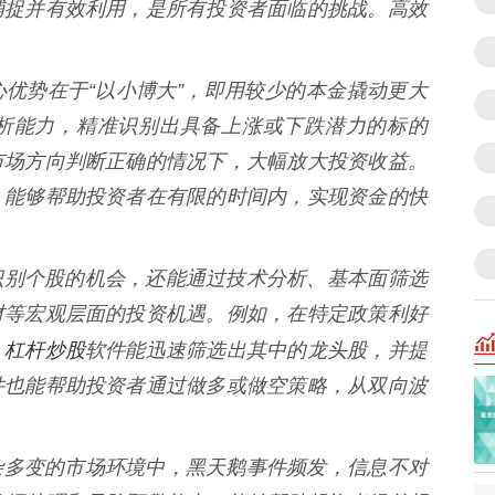
捕捉并有效利用，是所有投资者面临的挑战。高效
的核心优势在于“以小博大”，即用较少的本金撬动更大
析能力，精准识别出具备上涨或下跌潜力的标的
市场方向判断正确的情况下，大幅放大投资收益。
，能够帮助投资者在有限的时间内，实现资金的快
不仅能识别个股的机会，还能通过技术分析、基本面筛选
材等宏观层面的投资机遇。例如，在特定政策利好
杠杆炒股
，
软件能迅速筛选出其中的龙头股，并提
件也能帮助投资者通过做多或做空策略，从双向波
当今复杂多变的市场环境中，黑天鹅事件频发，信息不对