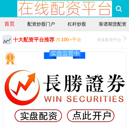
首页
配资炒股门户
杠杆炒股
靠谱期货配资
十大配资平台推荐
更多配资平台
共
100
+平台