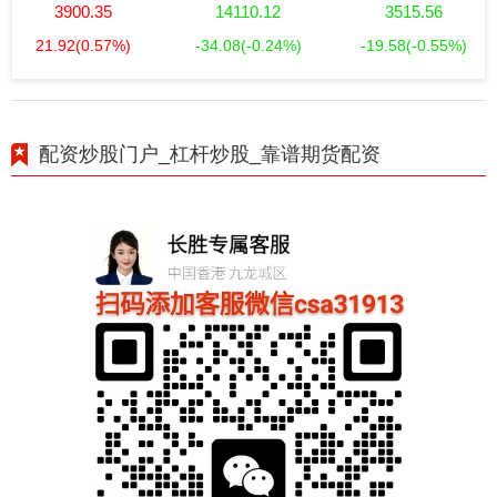
3900.35
14110.12
3515.56
21.92
(0.57%)
-34.08
(-0.24%)
-19.58
(-0.55%)
配资炒股门户_杠杆炒股_靠谱期货配资