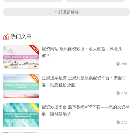
全部话题标签
热门文章
配资网站 股民配资炒股：放大收益，风险几
何？
288
正规股票配资 正规到屋股票配资平台：安全可
靠，助您轻松炒股
274
配资炒股平台 股市教练APP下载——您的投资导
航，随时随地掌
272