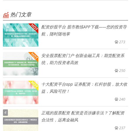
热门文章
配资炒股平台 股市教练APP下载——您的投资导
航，随时随地掌
273
安全股票配资门户 创新金融工具：期货配资系
统，助力投资者高效
250
十大配资平台app 证券配资：杠杆炒股，放大收
益，风险可控！
240
4
正规的股票配资 配资是否涉嫌非法？了解配资
合法性，远离金融风
237