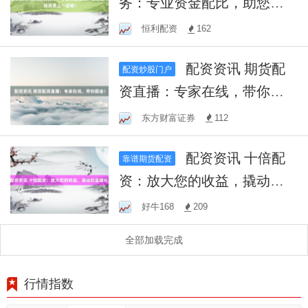
务：专业资金配比，助您股
市投资更上一层楼！
恒利配资
162
配资资讯 期货配
配资炒股门户
资直播：专家在线，带你掘
金！
东方财富证券
112
配资资讯 十倍配
靠谱期货配资
资：放大您的收益，撬动财
富增长！
好牛168
209
全部加载完成
行情指数