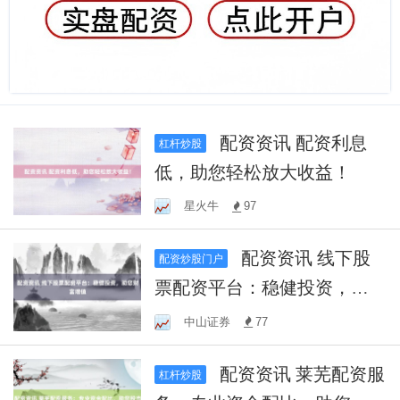
配资资讯 配资利息
杠杆炒股
低，助您轻松放大收益！
星火牛
97
配资资讯 线下股
配资炒股门户
票配资平台：稳健投资，助
您财富增值
中山证券
77
配资资讯 莱芜配资服
杠杆炒股