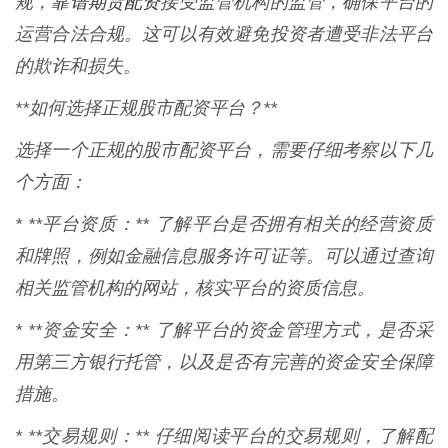
靠谱期货配资
规，
接受监管机构的监管，确保平台的
运营合法合规。这可以有效避免投资者遭受非法平台
的欺诈和损失。
**如何选择正规股市配资平台？**
选择一个正规的股市配资平台，需要仔细考察以下几
个方面：
* **平台资质：** 了解平台是否拥有相关的经营资质
和牌照，例如金融信息服务许可证等。可以通过查询
相关监管机构的网站，核实平台的资质信息。
* **资金安全：** 了解平台的资金管理方式，是否采
用第三方银行托管，以及是否有完善的资金安全保障
措施。
* **交易规则：** 仔细阅读平台的交易规则，了解配