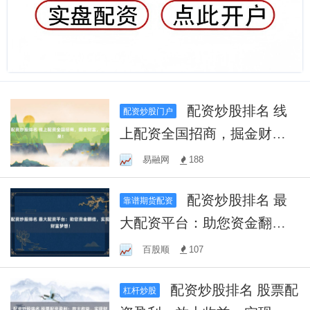
配资炒股排名 线
配资炒股门户
上配资全国招商，掘金财
富，等你来！
易融网
188
配资炒股排名 最
靠谱期货配资
大配资平台：助您资金翻
倍，实现财富梦想！
百股顺
107
配资炒股排名 股票配
杠杆炒股