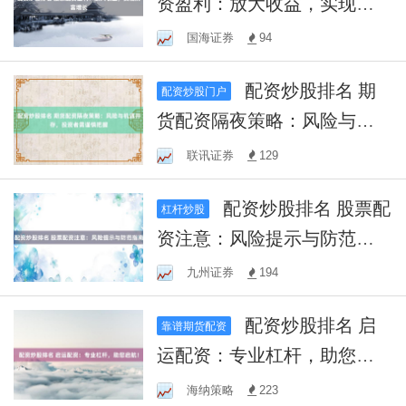
资盈利：放大收益，实现财
富增长
国海证券
94
配资炒股排名 期
配资炒股门户
货配资隔夜策略：风险与机
遇并存，投资者需谨慎把握
联讯证券
129
配资炒股排名 股票配
杠杆炒股
资注意：风险提示与防范指
南
九州证券
194
配资炒股排名 启
靠谱期货配资
运配资：专业杠杆，助您启
航！
海纳策略
223