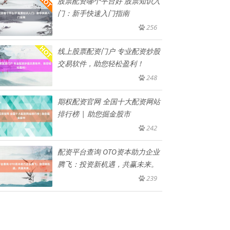
股票配资哪个平台好 股票知识入
门：新手快速入门指南
256
线上股票配资门户 专业配资炒股
交易软件，助您轻松盈利！
248
期权配资官网 全国十大配资网站
排行榜 | 助您掘金股市
242
配资平台查询 OTO资本助力企业
腾飞：投资新机遇，共赢未来。
239