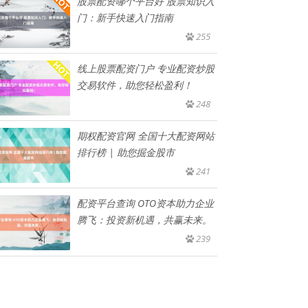
股票配资哪个平台好 股票知识入
门：新手快速入门指南
255
线上股票配资门户 专业配资炒股
交易软件，助您轻松盈利！
248
期权配资官网 全国十大配资网站
排行榜 | 助您掘金股市
241
配资平台查询 OTO资本助力企业
腾飞：投资新机遇，共赢未来。
239