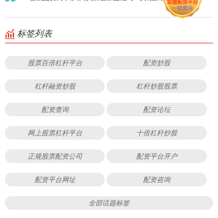
标签列表
股票百倍杠杆平台
配资炒股
杠杆融资炒股
杠杆炒股股票
配资查询
配资论坛
网上股票杠杆平台
十倍杠杆炒股
正规股票配资公司
配资平台开户
配资平台网址
配资咨询
全部话题标签