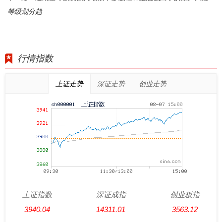
等级划分趋
行情指数
上证走势
深证走势
创业走势
上证指数
深证成指
创业板指
3940.04
14311.01
3563.12