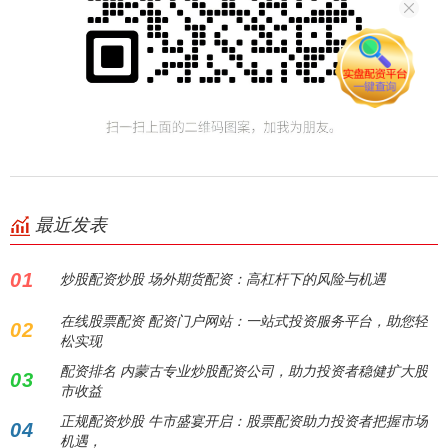
最近发表
01
炒股配资炒股 场外期货配资：高杠杆下的风险与机遇
在线股票配资 配资门户网站：一站式投资服务平台，助您轻
02
松实现
配资排名 内蒙古专业炒股配资公司，助力投资者稳健扩大股
03
市收益
正规配资炒股 牛市盛宴开启：股票配资助力投资者把握市场
04
机遇，