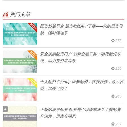
热门文章
配资炒股平台 股市教练APP下载——您的投资导
航，随时随地掌
272
安全股票配资门户 创新金融工具：期货配资系
统，助力投资者高效
250
十大配资平台app 证券配资：杠杆炒股，放大收
益，风险可控！
240
4
正规的股票配资 配资是否涉嫌非法？了解配资
合法性，远离金融风
237