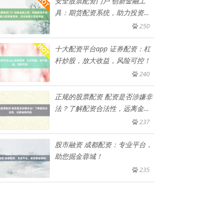
安全股票配资门户 创新金融工
具：期货配资系统，助力投资者
高效
250
十大配资平台app 证券配资：杠
杆炒股，放大收益，风险可控！
240
正规的股票配资 配资是否涉嫌非
法？了解配资合法性，远离金融
风
237
股市融资 成都配资：专业平台，
助您掘金蓉城！
235