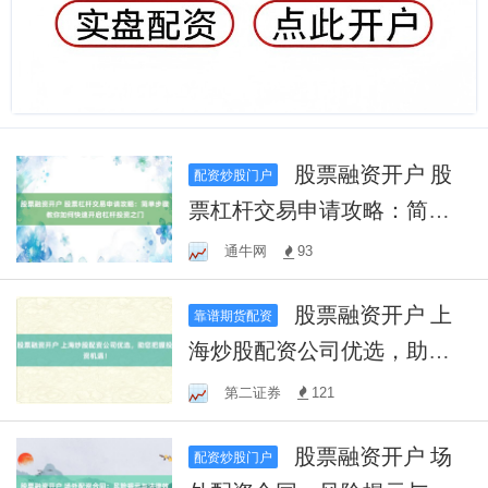
股票融资开户 股
配资炒股门户
票杠杆交易申请攻略：简单
步骤教你如何快速开启杠杆
通牛网
93
投资之门
股票融资开户 上
靠谱期货配资
海炒股配资公司优选，助您
把握投资机遇！
第二证券
121
股票融资开户 场
配资炒股门户