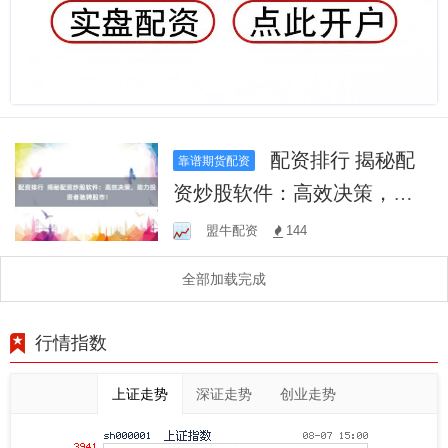
配资排行 揭秘配
靠谱期货配资
资炒股软件：高效决策，助
力投资者驰骋股市！
盟牛配资
144
全部加载完成
行情指数
上证走势
深证走势
创业走势