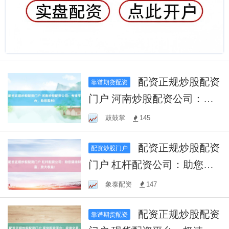
配资正规炒股配资
靠谱期货配资
门户 河南炒股配资公司：专
业平台，助您盈利！
鼓鼓掌
145
配资正规炒股配资
配资炒股门户
门户 杠杆配资公司：助您撬
动财富，放大收益！
象泰配资
147
配资正规炒股配资
靠谱期货配资