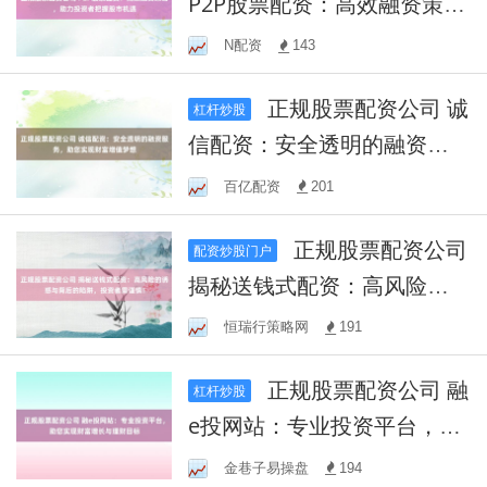
P2P股票配资：高效融资策
略，助力投资者把握股市机
N配资
143
遇
正规股票配资公司 诚
杠杆炒股
信配资：安全透明的融资服
务，助您实现财富增值梦想
百亿配资
201
正规股票配资公司
配资炒股门户
揭秘送钱式配资：高风险的
诱惑与背后的陷阱，投资者
恒瑞行策略网
191
需谨慎！
正规股票配资公司 融
杠杆炒股
e投网站：专业投资平台，助
您实现财富增长与理财目标
金巷子易操盘
194