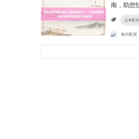
南，助您
证券配
银河配资