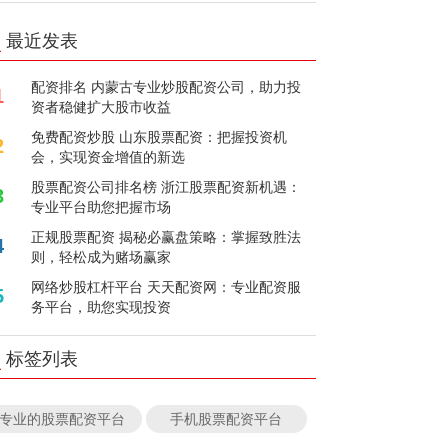
最近发表
配资排名 内蒙古专业炒股配资公司，助力投
1
资者稳健扩大股市收益
免费配资炒股 山东股票配资：把握投资机
2
会，实现资金增值的新选
股票配资公司排名榜 浙江股票配资新机遇：
3
专业平台助您把握市场
正规股票配资 揭秘必赢盘策略：掌握致胜法
4
则，轻松成为赌场赢家
网络炒股杠杆平台 天天配资网：专业配资服
5
务平台，助您实现投资
标签列表
专业的股票配资平台
手机股票配资平台