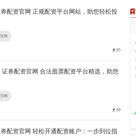
券配资官网 正规配资平台网站，助您轻松投
资官网
85
证券配资官网 合法股票配资平台精选，助您
！
资官网
88
-
券配资官网 轻松开通配资账户：一步到位指