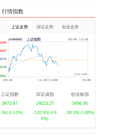
行情指数
上证走势
深证走势
创业走势
上证指数
深证成指
创业板指
3873.87
14023.27
3496.90
4.56
(-0.12%)
-120.93
(-0.8
-38.24
(-1.08%)
5%)