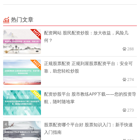
热门文章
配资网站 股民配资炒股：放大收益，风险几
何？
288
正规股票配资 正规到屋股票配资平台：安全可
靠，助您轻松炒股
274
配资炒股平台 股市教练APP下载——您的投资导
航，随时随地掌
273
4
股票配资哪个平台好 股票知识入门：新手快速
入门指南