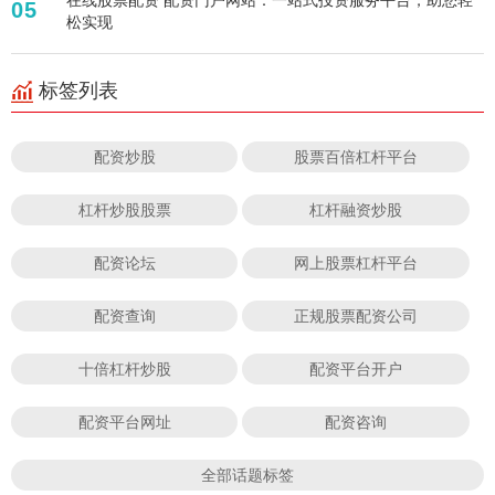
05
松实现
标签列表
配资炒股
股票百倍杠杆平台
杠杆炒股股票
杠杆融资炒股
配资论坛
网上股票杠杆平台
配资查询
正规股票配资公司
十倍杠杆炒股
配资平台开户
配资平台网址
配资咨询
全部话题标签