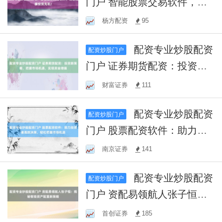
门户 智能股票交易软件，助
您把握投资先机！
杨方配资
95
配资专业炒股配资
配资炒股门户
门户 证券期货配资：投资新
策略，把握市场机遇，实现
财富证券
111
资金增值
配资专业炒股配资
配资炒股门户
门户 股票配资软件：助力投
资者高效决策，轻松把握市
南京证券
141
场机遇
配资专业炒股配资
配资炒股门户
门户 资配易领航人张子恒：
揭秘智能资产配置新策略
首创证券
185