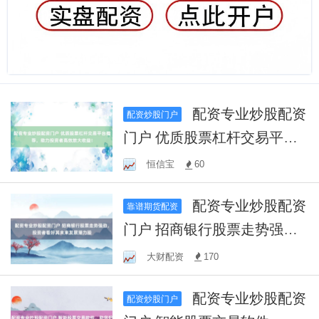
配资专业炒股配资
配资炒股门户
门户 优质股票杠杆交易平台
推荐，助力投资者高效放大
恒信宝
60
收益！
配资专业炒股配资
靠谱期货配资
门户 招商银行股票走势强
劲，投资者看好其未来发展
大财配资
170
潜力股
配资专业炒股配资
配资炒股门户